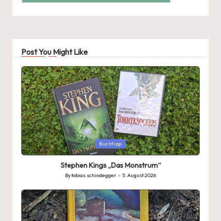
Post You Might Like
Posted
Buchtipp
in
Stephen Kings „Das Monstrum“
By
tobias.schindegger
5. August 2026
Posted
by