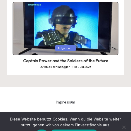
by
Posted
Allgemein
in
Captain Power and the Soldiers of the Future
By
tobias.schindegger
18. Juni 2026
Posted
by
Impressum
Diese Website benutzt Cookies. Wenn du die Website weiter
nutzt, gehen wir von deinem Einverständnis aus.
Copyright 2026 — Tobias Schindegger - Gugeli. All rights