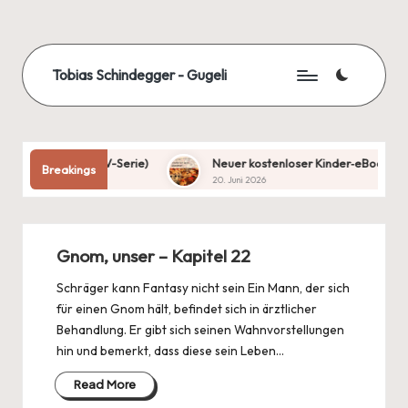
Skip
to
Tobias Schindegger - Gugeli
content
uch und TV-Serie)
Neuer kostenloser Kinder‑eBook‑Katalog: Auf
Breakings
20. Juni 2026
Gnom, unser – Kapitel 22
Schräger kann Fantasy nicht sein Ein Mann, der sich
für einen Gnom hält, befindet sich in ärztlicher
Behandlung. Er gibt sich seinen Wahnvorstellungen
hin und bemerkt, dass diese sein Leben…
Read More