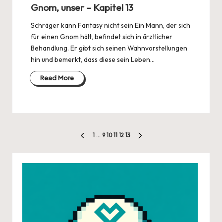
Gnom, unser – Kapitel 13
Schräger kann Fantasy nicht sein Ein Mann, der sich
für einen Gnom hält, befindet sich in ärztlicher
Behandlung. Er gibt sich seinen Wahnvorstellungen
hin und bemerkt, dass diese sein Leben…
Read More
Seitennummerierung
1
…
9
10
11
12
13
PREVIOUS
NEXT
der
PAGE
PAGE
Beiträge