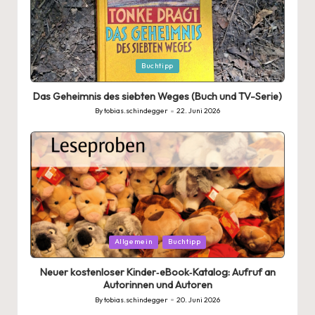
Posted
Buchtipp
in
Das Geheimnis des siebten Weges (Buch und TV-Serie)
By
tobias.schindegger
22. Juni 2026
Posted
by
Posted
Allgemein
Buchtipp
in
Neuer kostenloser Kinder‑eBook‑Katalog: Aufruf an
Autorinnen und Autoren
By
tobias.schindegger
20. Juni 2026
Posted