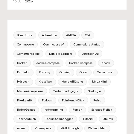
16. Juni 2026
80er Jahre
Adventure
AMIGA
C64
Commodore
Commodore 64
Commodore Amiga
Computerspiele
Daniele Spadoni
Datenschutz
Docker
docker-compose
Docker Compose
ebook
Emulator
Fantasy
Gaming
Gnom
Gnom unser
Hörbuch
Klassiker
Komplettlösung
Linux Mint
Medienkompetenz
Medienpädagogik
Nostalgie
Pixelgrafik
Podcast
Point-and-Click
Retro
Retro Games
retro gaming
Roman
Science Fiction
Taschenbuch
Tobias Schindegger
Tutorial
Ubuntu
unser
Videospiele
Walkthrough
Weihnachten